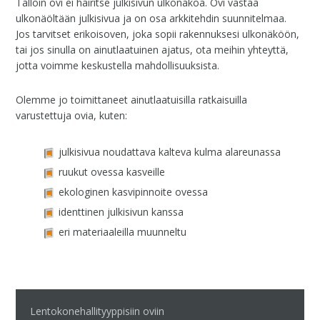
Tällöin ovi ei häiritse julkisivun ulkonäköä. Ovi vastaa
ulkonäöltään julkisivua ja on osa arkkitehdin suunnitelmaa.
Jos tarvitset erikoisoven, joka sopii rakennuksesi ulkonäköön,
tai jos sinulla on ainutlaatuinen ajatus, ota meihin yhteyttä,
jotta voimme keskustella mahdollisuuksista.
Olemme jo toimittaneet ainutlaatuisilla ratkaisuilla
varustettuja ovia, kuten:
julkisivua noudattava kalteva kulma alareunassa
ruukut ovessa kasveille
ekologinen kasvipinnoite ovessa
identtinen julkisivun kanssa
eri materiaaleilla muunneltu
Lentokonehallityyppisiin oviin