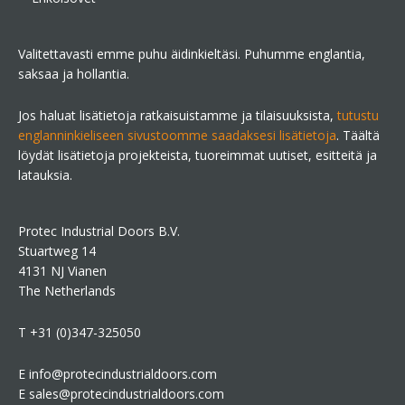
Valitettavasti emme puhu äidinkieltäsi. Puhumme englantia,
saksaa ja hollantia.
Jos haluat lisätietoja ratkaisuistamme ja tilaisuuksista,
tutustu
englanninkieliseen sivustoomme saadaksesi lisätietoja
. Täältä
löydät lisätietoja projekteista, tuoreimmat uutiset, esitteitä ja
latauksia.
Protec Industrial Doors B.V.
Stuartweg 14
4131 NJ Vianen
The Netherlands
T +31 (0)347-325050
E info@protecindustrialdoors.com
E sales@protecindustrialdoors.com