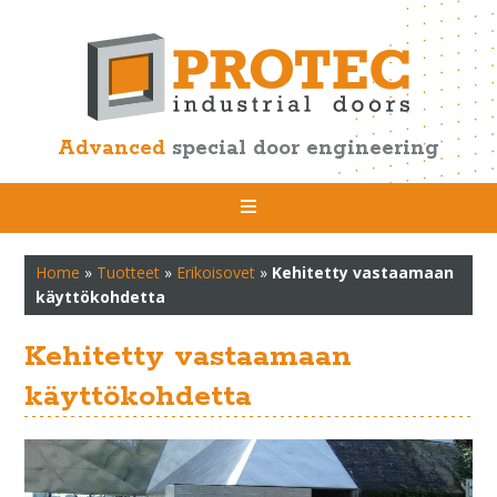
Advanced
special door engineering
Home
»
Tuotteet
»
Erikoisovet
»
Kehitetty vastaamaan
käyttökohdetta
Kehitetty vastaamaan
käyttökohdetta