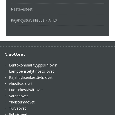
Neste-esteet
Räjähdysturvallisuus – ATEX
Tuotteet
Lentokonehallityyppisiin oviin
Lämpöeristetyt nosto-ovet
Räjähdyksenkestävät ovet
Akustiset ovet
Luodinkestävät ovet
Saranaovet
Yhdistelmäovet
Turvaovet
Erikoisovet