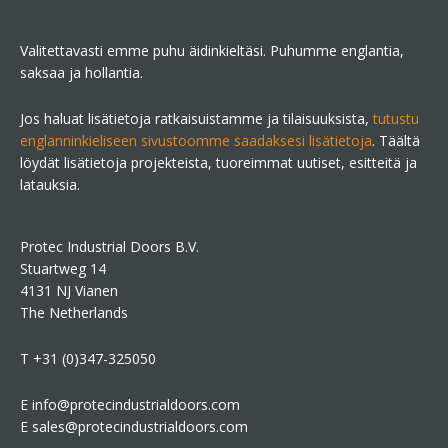
Valitettavasti emme puhu äidinkieltäsi. Puhumme englantia,
saksaa ja hollantia.
Jos haluat lisätietoja ratkaisuistamme ja tilaisuuksista,
tutustu
englanninkieliseen sivustoomme saadaksesi lisätietoja
. Täältä
löydät lisätietoja projekteista, tuoreimmat uutiset, esitteitä ja
latauksia.
Protec Industrial Doors B.V.
Stuartweg 14
4131 NJ Vianen
The Netherlands
T +31 (0)347-325050
E info@protecindustrialdoors.com
E sales@protecindustrialdoors.com