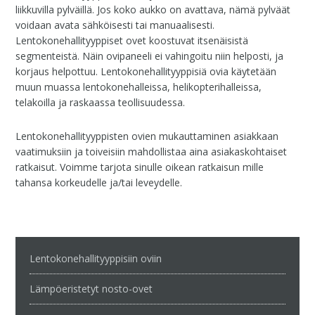
liikkuvilla pylväillä. Jos koko aukko on avattava, nämä pylväät
voidaan avata sähköisesti tai manuaalisesti.
Lentokonehallityyppiset ovet koostuvat itsenäisistä
segmenteistä. Näin ovipaneeli ei vahingoitu niin helposti, ja
korjaus helpottuu. Lentokonehallityyppisiä ovia käytetään
muun muassa lentokonehalleissa, helikopterihalleissa,
telakoilla ja raskaassa teollisuudessa.
Lentokonehallityyppisten ovien mukauttaminen asiakkaan
vaatimuksiin ja toiveisiin mahdollistaa aina asiakaskohtaiset
ratkaisut. Voimme tarjota sinulle oikean ratkaisun mille
tahansa korkeudelle ja/tai leveydelle.
Lentokonehallityyppisiin oviin
Lämpöeristetyt nosto-ovet