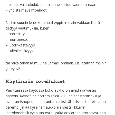
– pienet vaihtokulut, jos rakenne sattuu vaurioitumaan
– yhdistelmävaihtoehdot
Näihin suuriin lentokonehallityyppisiin oviin voidaan lisätä
tiettyjä vaatimuksia, kuten
– äänieristys
– murronesto
– luodinkestävyys
– tulenkestävyys
tai mikä tahansa muu haluamasi ominaisuus; otathan meihin
yhteyttä!
Käytännön sovellukset
Päivittäisessä käytössä koko aukko on avattava varsin
harvoin. Käytön helpottamiseksi, kulujen säästämiseksi ja
avautumisnopeuden parantamiseksi tällaisissa tilanteissa on
parempi jakaa kyseinen aukko erillisesti liikkuviin
lentokonehallityyppisiin oviin, jotka erotetaan irrotettavilla tai