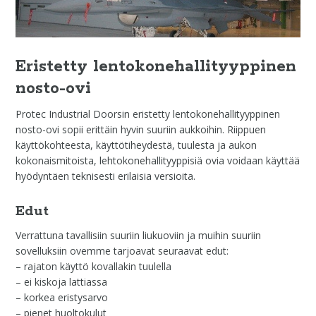
Eristetty lentokonehallityyppinen
nosto-ovi
Protec Industrial Doorsin eristetty lentokonehallityyppinen
nosto-ovi sopii erittäin hyvin suuriin aukkoihin. Riippuen
käyttökohteesta, käyttötiheydestä, tuulesta ja aukon
kokonaismitoista, lehtokonehallityyppisiä ovia voidaan käyttää
hyödyntäen teknisesti erilaisia versioita.
Edut
Verrattuna tavallisiin suuriin liukuoviin ja muihin suuriin
sovelluksiin ovemme tarjoavat seuraavat edut:
– rajaton käyttö kovallakin tuulella
– ei kiskoja lattiassa
– korkea eristysarvo
– pienet huoltokulut