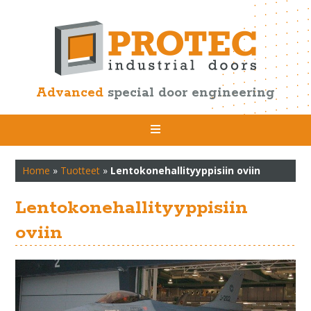
Advanced
special door engineering
Home
»
Tuotteet
»
Lentokonehallityyppisiin oviin
Lentokonehallityyppisiin
oviin