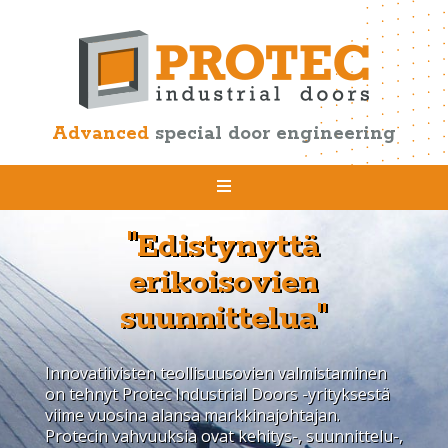
Advanced
special door engineering
"Edistynyttä
erikoisovien
suunnittelua"
Innovatiivisten teollisuusovien valmistaminen
on tehnyt Protec Industrial Doors -yrityksestä
viime vuosina alansa markkinajohtajan.
Protecin vahvuuksia ovat kehitys-, suunnittelu-,