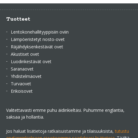
Tuotteet
Lentokonehallityyppisiin oviin
Lämpöeristetyt nosto-ovet
Räjähdyksenkestävät ovet
Akustiset ovet
Luodinkestävät ovet
Saranaovet
Yhdistelmäovet
Turvaovet
Erikoisovet
Valitettavasti emme puhu äidinkieltäsi. Puhumme englantia,
saksaa ja hollantia.
Jos haluat lisätietoja ratkaisuistamme ja tilaisuuksista,
tutustu
englanninkieliseen sivustoomme saadaksesi lisätietoja
. Täältä