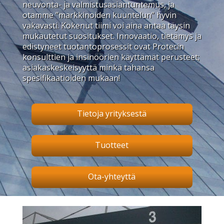
neuvonta- ja valmistusasiantuntemus, ja
otamme ”markkinoiden kuuntelun” hyvin
vakavasti. Kokenut tiimi voi aina antaa täysin
mukautetut suositukset. Innovaatio, tietämys ja
edistyneet tuotantoprosessit ovat Protecin
konsulttien ja insinöörien käyttämät perusteet;
asiakaskeskeisyyttä minkä tahansa
spesifikaatioiden mukaan!
Tietoja yrityksestä
Tuotteet
Ota-yhteyttä